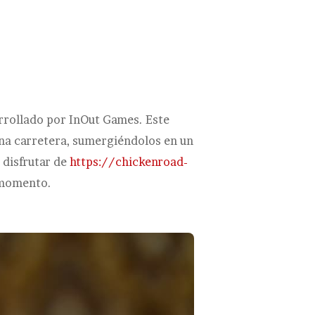
rrollado por InOut Games. Este
una carretera, sumergiéndolos en un
 disfrutar de
https://chickenroad-
 momento.