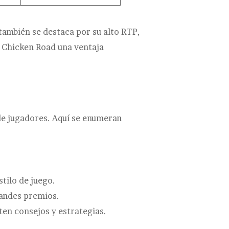
también se destaca por su alto RTP,
a Chicken Road una ventaja
de jugadores. Aquí se enumeran
tilo de juego.
andes premios.
en consejos y estrategias.