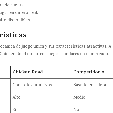
ón de cuenta.
ugar en dinero real.
ito disponibles.
rísticas
cánica de juego única y sus características atractivas. A
 Chicken Road con otros juegos similares en el mercado.
Chicken Road
Competidor A
Controles intuitivos
Basado en ruleta
Alto
Medio
Sí
No