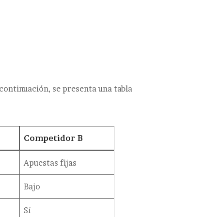
 continuación, se presenta una tabla
Competidor B
Apuestas fijas
Bajo
Sí