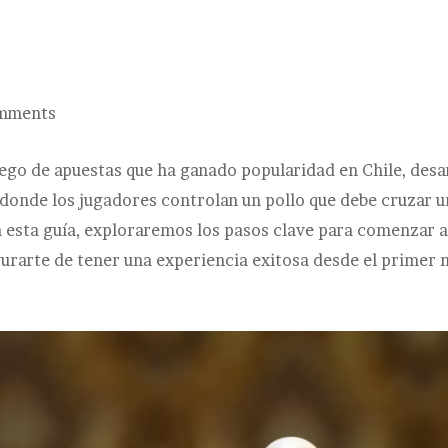
mments
go de apuestas que ha ganado popularidad en Chile, desa
 donde los jugadores controlan un pollo que debe cruzar 
esta guía, exploraremos los pasos clave para comenzar a
urarte de tener una experiencia exitosa desde el primer